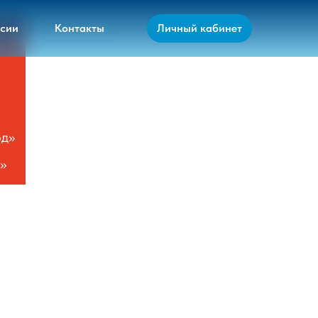
сии
Контакты
Личный кабинет
од»
»