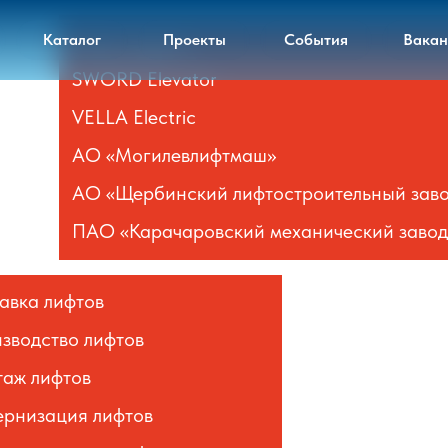
Лифт-Сервис
Каталог
Проекты
События
Вакан
SWORD Elevator
VELLA Electric
АО «Могилевлифтмаш»
АО «Щербинский лифтостроительный зав
ПАО «Карачаровский механический завод
авка лифтов
зводство лифтов
аж лифтов
рнизация лифтов