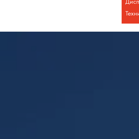
Дисп
Техн