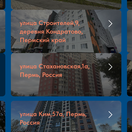
улица Строителей,9,
деревня Кондратово,
Пермский край
улица Стахановская,1а,
Пермь, Россия
улица Ким,57а, Пермь,
Россия