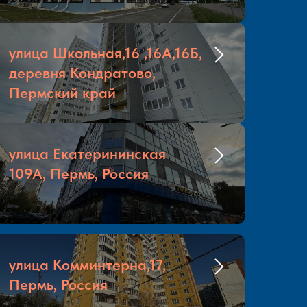
улица Школьная,16 ,16А,16Б,
деревня Кондратово,
Пермский край
улица Екатерининская
109А, Пермь, Россия
улица Комминтерна,17,
Пермь, Россия