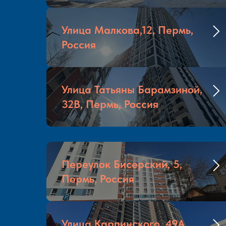
Улица Малкова,12, Пермь,
Россия
Улица Татьяны Барамзиной,
32В, Пермь, Россия
Переулок Бисерский, 5,
Пермь, Россия
Улица Карпинского, 49А,