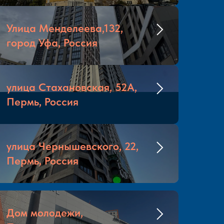
Улица Менделеева,132,
город Уфа, Россия
улица Стахановская, 52А,
Пермь, Россия
улица Чернышевского, 22,
Пермь, Россия
Дом молодежи,